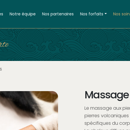
es
Notre équipe
Nos partenaires
Nos forfaits
Nos soin
rte
S
Massage 
Le massage aux pie
pierres volcaniques
spécifiques du cor